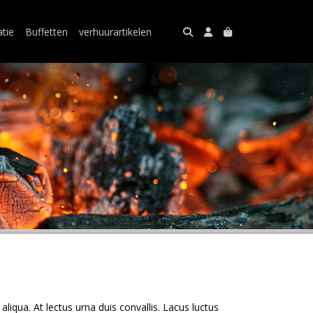
atie
Buffetten
verhuurartikelen
iqua. At lectus urna duis convallis. Lacus luctus