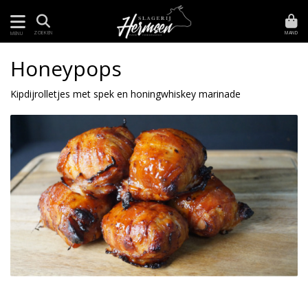
MAND
ZOEKEN
MENU
Honeypops
Kipdijrolletjes met spek en honingwhiskey marinade