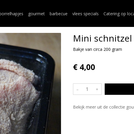
borrelhapjes
gourmet
barbecue
vlees specials
Catering op loc
Mini schnitzel
Bakje van circa 200 gram
€ 4,00
–
+
Bekijk meer uit de collectie g