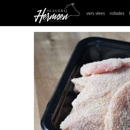
vers vlees
rollades