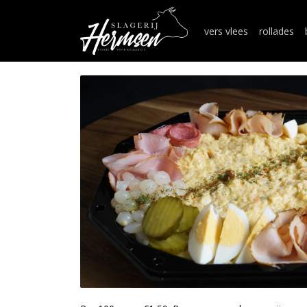
vers vlees
rollades