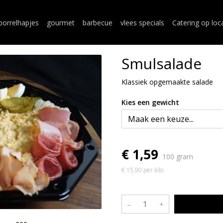
borrelhapjes
gourmet
barbecue
vlees specials
Catering op loc
Smulsalade
Klassiek opgemaakte salade
Kies een gewicht
€ 1,59
100 gram
€ 15,90 per kilo
–
+