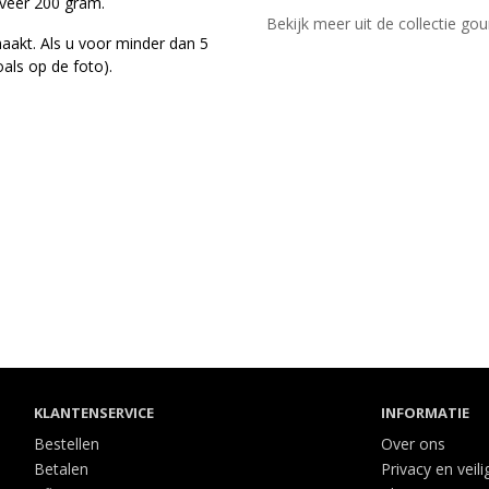
veer 200 gram.
Bekijk meer uit de collectie g
aakt. Als u voor minder dan 5
oals op de foto).
KLANTENSERVICE
INFORMATIE
Bestellen
Over ons
Betalen
Privacy en veili