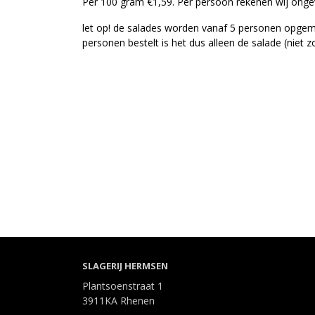
Per 100 gram €1,59. Per persoon rekenen wij onge
let op! de salades worden vanaf 5 personen opgem
personen bestelt is het dus alleen de salade (niet z
SLAGERIJ HERMSEN
Plantsoenstraat 1
3911KA Rhenen