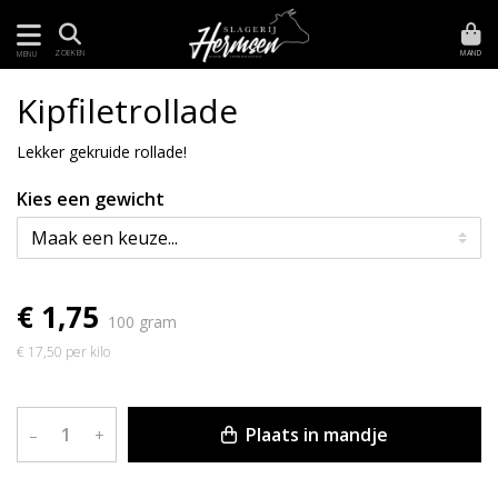
MAND
ZOEKEN
MENU
Kipfiletrollade
Lekker gekruide rollade!
Kies een gewicht
€ 1,75
100 gram
€ 17,50 per kilo
Plaats in mandje
–
+