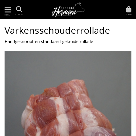
MAND
ZOEKEN
MENU
Varkensschouderrollade
Handgeknoopt en standaard gekruide rollade