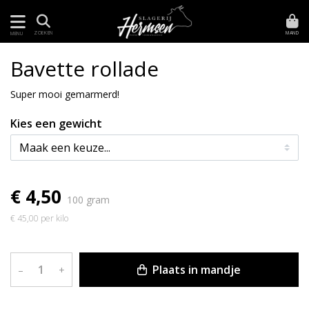
MAND
ZOEKEN
MENU
Bavette rollade
Super mooi gemarmerd!
Kies een gewicht
€ 4,50
100 gram
€ 45,00 per kilo
Plaats in mandje
–
+