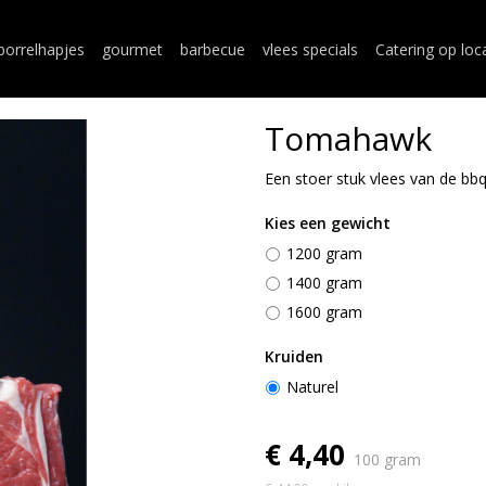
borrelhapjes
gourmet
barbecue
vlees specials
Catering op loc
Tomahawk
Een stoer stuk vlees van de bbq
Kies een gewicht
1200 gram
1400 gram
1600 gram
Kruiden
Naturel
€ 4,40
100 gram