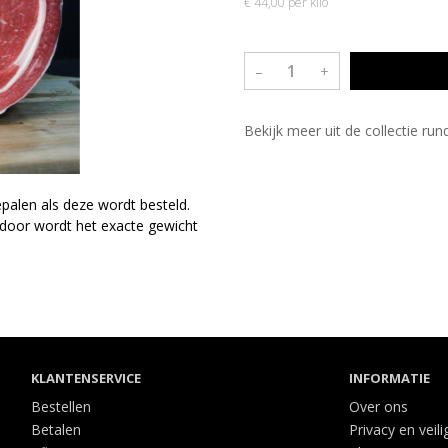
€ 44,00 per kilo
–
+
Bekijk meer uit de collectie ru
palen als deze wordt besteld.
rdoor wordt het exacte gewicht
KLANTENSERVICE
INFORMATIE
Bestellen
Over ons
Betalen
Privacy en veili