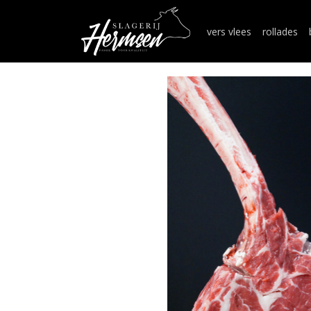
vers vlees
rollades