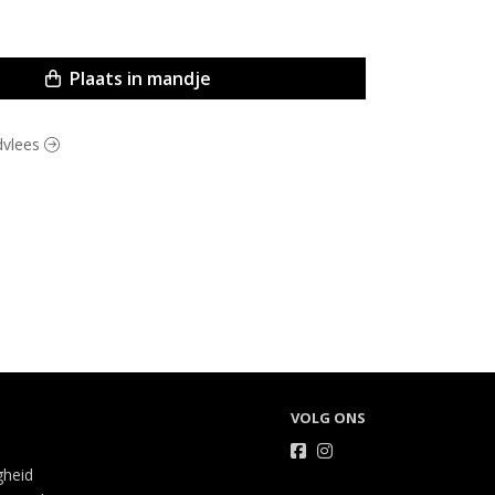
Plaats in mandje
ndvlees
VOLG ONS
gheid