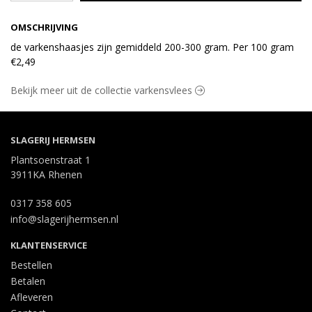
OMSCHRIJVING
de varkenshaasjes zijn gemiddeld 200-300 gram. Per 100 gram
€2,49
Bekijk meer uit de collectie varkensvlees
SLAGERIJ HERMSEN
Plantsoenstraat 1
3911KA Rhenen
0317 358 605
info@slagerijhermsen.nl
KLANTENSERVICE
Bestellen
Betalen
Afleveren