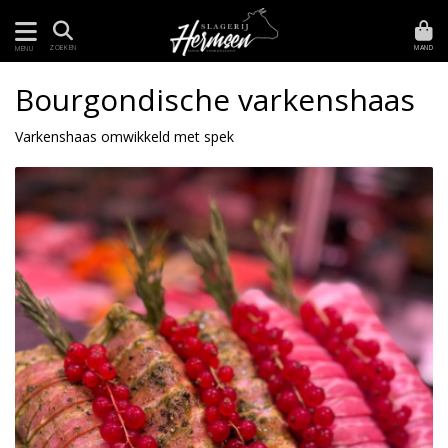
MAND
ZOEKEN
MENU
Bourgondische varkenshaas
Varkenshaas omwikkeld met spek