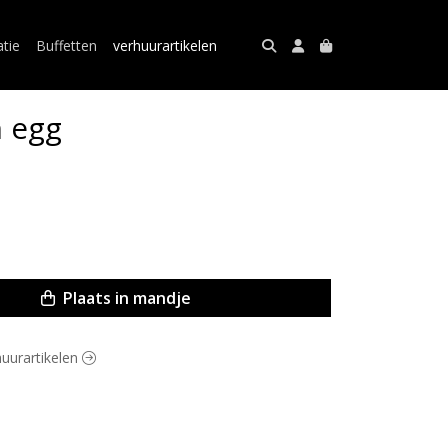
atie
Buffetten
verhuurartikelen
 egg
Plaats in mandje
huurartikelen