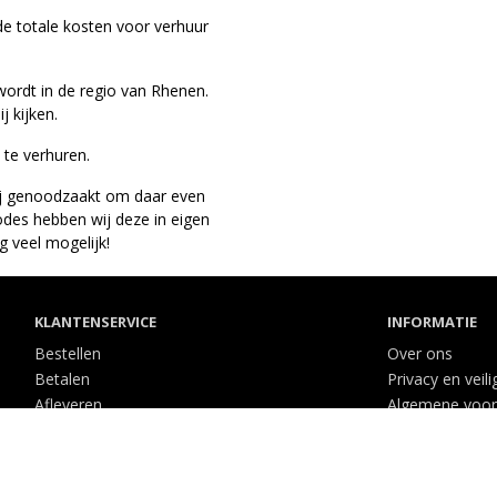
 de totale kosten voor verhuur
 wordt in de regio van Rhenen.
j kijken.
 te verhuren.
wij genoodzaakt om daar even
des hebben wij deze in eigen
g veel mogelijk!
KLANTENSERVICE
INFORMATIE
Bestellen
Over ons
Betalen
Privacy en veili
Afleveren
Algemene voo
Contact
Disclaimer
Cookies