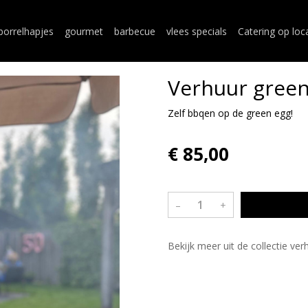
borrelhapjes
gourmet
barbecue
vlees specials
Catering op loc
Verhuur green
Zelf bbqen op de green egg!
€ 85,00
–
+
Bekijk meer uit de collectie ver