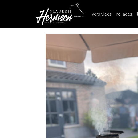
vers vlees
rollades