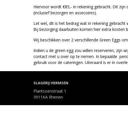
Hiervoor wordt €85,- in rekening gebracht. Dit zijn
(inclusief bezorgen en assecoires).
Let wel, dit is het bedrag wat in rekening gebracht
Bij bezorging daarbuiten komen hier extra kosten bi
Wij beschikken over 2 verschillende Green Eggs om
Indien u de green egg zou willen reserveren, zijn 
contact met u over op te nemen. In bepaalde perio
gebruik voor de cateringen. Uiteraard is er in overle
SLAGERIJ HERMSEN
Plantsoenstraat 1
3911KA Rhenen
0317 358 605
info@slagerijhermsen.nl