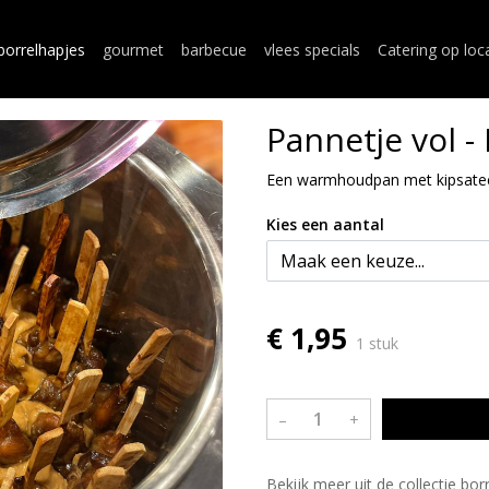
borrelhapjes
gourmet
barbecue
vlees specials
Catering op loc
Pannetje vol -
Een warmhoudpan met kipsatee
Kies een aantal
€ 1,95
1 stuk
–
+
Bekijk meer uit de collectie bo