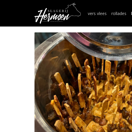
vers vlees
rollades