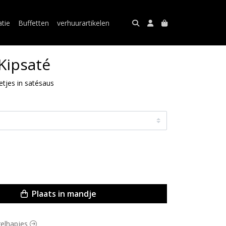
atie
Buffetten
verhuurartikelen
 Kipsaté
tjes in satésaus
Plaats in mandje
rrelhapjes