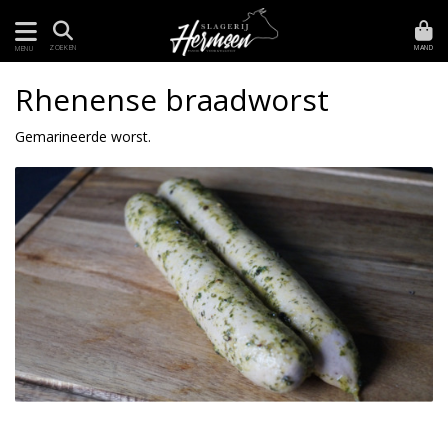
MAND
ZOEKEN
MENU
Rhenense braadworst
Gemarineerde worst.