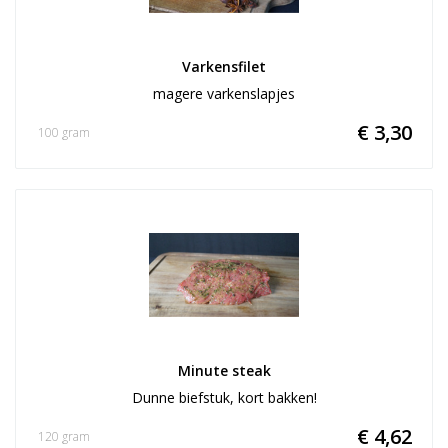
Varkensfilet
magere varkenslapjes
€ 3,30
100 gram
Minute steak
Dunne biefstuk, kort bakken!
€ 4,62
120 gram