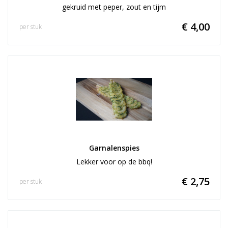
gekruid met peper, zout en tijm
€ 4,00
per stuk
Garnalenspies
Lekker voor op de bbq!
€ 2,75
per stuk