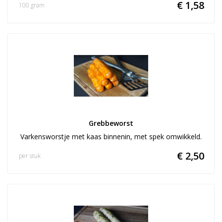
€ 1,58
100 gram
Grebbeworst
Varkensworstje met kaas binnenin, met spek omwikkeld.
€ 2,50
per stuk