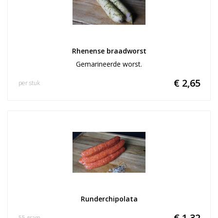
Rhenense braadworst
Gemarineerde worst.
€ 2,65
per stuk
Runderchipolata
€ 1,32
55 gram