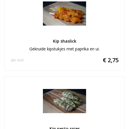
Kip shaslick
Gekruide kipstukjes met paprika en ui.
€ 2,75
per stuk
Kip pesto spies