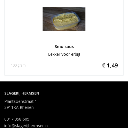
Smulsaus
Lekker voor erbij!
€ 1,49
100 gram
SLAGERIJ HERMSEN
Plantsoenstraat 1
3911KA Rhenen
0317 358 605
info@slagerijhermsen.nl