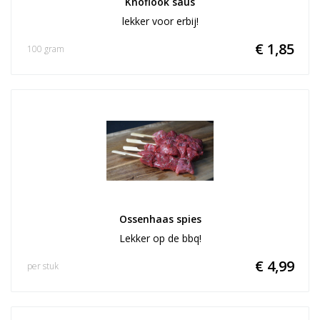
Knoflook saus
lekker voor erbij!
€ 1,85
100 gram
Ossenhaas spies
Lekker op de bbq!
€ 4,99
per stuk