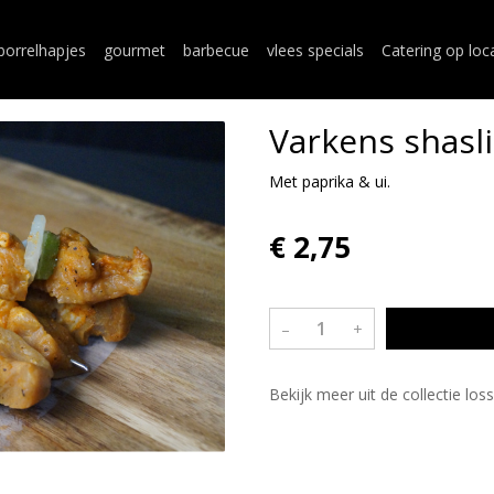
borrelhapjes
gourmet
barbecue
vlees specials
Catering op loc
Varkens shasl
Met paprika & ui.
€ 2,75
–
+
Bekijk meer uit de collectie l