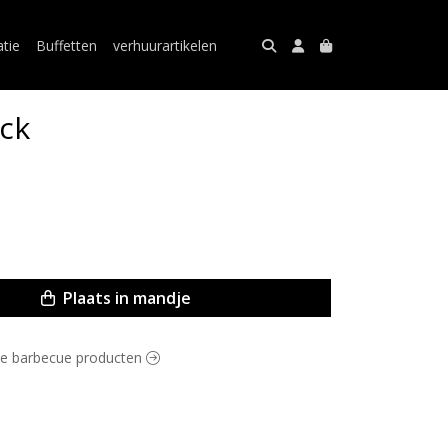
atie
Buffetten
verhuurartikelen
ick
Plaats in mandje
osse barbecue producten