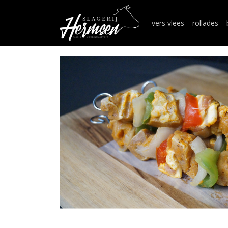
vers vlees
rollades