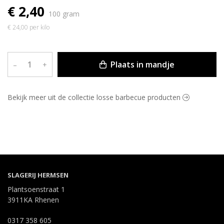
€ 2,40
100 gram
€ 24,00 per kilo
Plaats in mandje
–
+
Bekijk meer uit de collectie losse barbecue producten
SLAGERIJ HERMSEN
Plantsoenstraat 1
3911KA Rhenen
0317 358 605