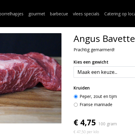
borrelhapjes
gourmet
barbecue
vlees specials
Catering op loc
Angus Bavette
Prachtig gemarmerd!
Kies een gewicht
Kruiden
Peper, zout en tijm
Franse marinade
€ 4,75
100 gram
€ 47,50 per kilo