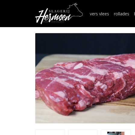
vers vlees
rollades