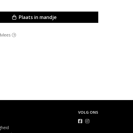
Plaats in mandje
ndvlees
VOLG ONS
gheid