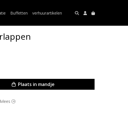
atie
Buffetten
verhuurartikelen
rlappen
Plaats in mandje
ndvlees