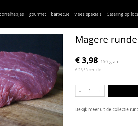
borrelhapjes
gourmet
barbecue
vlees specials
Catering op loc
Magere runde
€ 3,98
150 gram
€ 26,53 per kilo
–
+
Bekijk meer uit de collectie ru