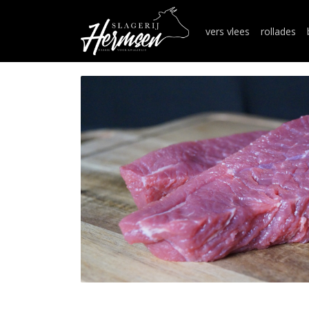
vers vlees
rollades