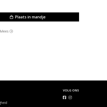
Plaats in mandje
ndvlees
VOLG ONS
gheid