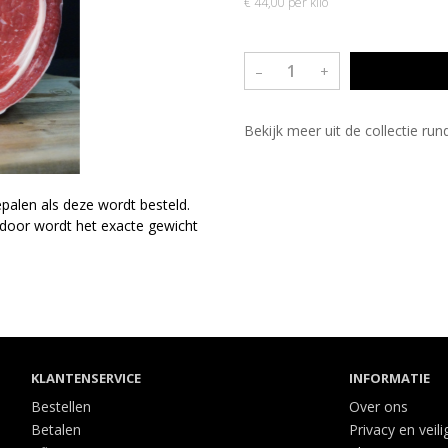
€ 44,00 per kilo
–
+
Bekijk meer uit de collectie ru
palen als deze wordt besteld.
rdoor wordt het exacte gewicht
KLANTENSERVICE
INFORMATIE
Bestellen
Over ons
Betalen
Privacy en veili