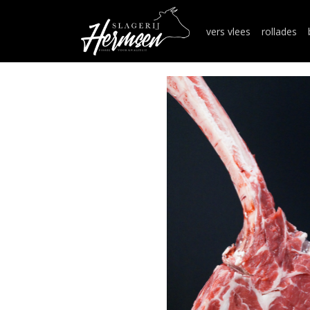
vers vlees
rollades