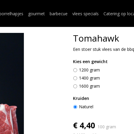
borrelhapjes
gourmet
barbecue
vlees specials
Catering op loc
Tomahawk
Een stoer stuk vlees van de bbq
Kies een gewicht
1200 gram
1400 gram
1600 gram
Kruiden
Naturel
€ 4,40
100 gram