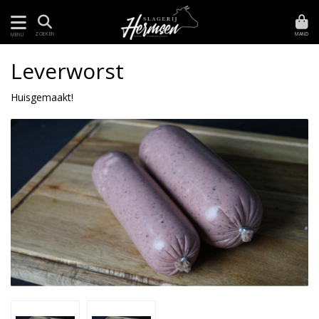
MAND
ZOEKEN
MENU
Leverworst
Huisgemaakt!