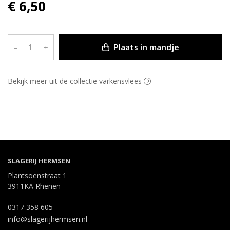
€ 6,50
Plaats in mandje
–
+
Bekijk meer uit de collectie varkensvlees
SLAGERIJ HERMSEN
Plantsoenstraat 1
3911KA Rhenen
0317 358 605
info@slagerijhermsen.nl