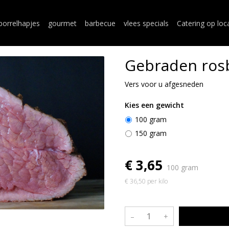
borrelhapjes
gourmet
barbecue
vlees specials
Catering op loc
Gebraden rosb
Vers voor u afgesneden
Kies een gewicht
100 gram
150 gram
€ 3,65
100 gram
€ 36,50 per kilo
–
+