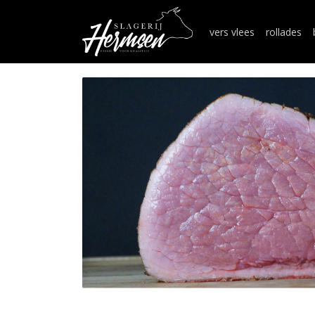
vers vlees
rollades