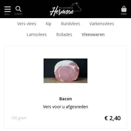
MAND
ZOEKEN
MENU
Vers vlees
Kip
Rundvlees
Varkensvlees
Lamsvlees
Rollades
Vleeswaren
Bacon
Vers voor u afgesneden
€ 2,40
100 gram